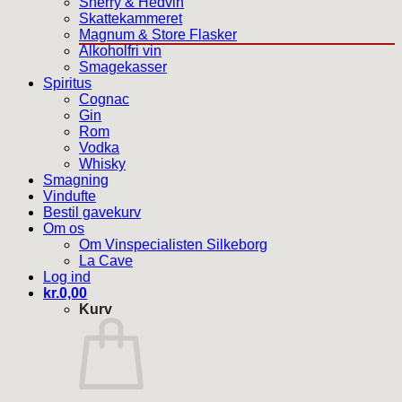
Sherry & Hedvin
Skattekammeret
Magnum & Store Flasker
Alkoholfri vin
Smagekasser
Spiritus
Cognac
Gin
Rom
Vodka
Whisky
Smagning
Vindufte
Bestil gavekurv
Om os
Om Vinspecialisten Silkeborg
La Cave
Log ind
kr.
0,00
Kurv