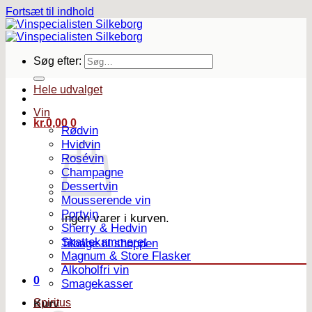
Fortsæt til indhold
Søg efter:
Hele udvalget
Vin
kr.
0,00
0
Rødvin
Hvidvin
Rosévin
Champagne
Dessertvin
Mousserende vin
Portvin
Ingen varer i kurven.
Sherry & Hedvin
Skattekammeret
Tilbage til shoppen
Magnum & Store Flasker
Alkoholfri vin
0
Smagekasser
Spiritus
Kurv