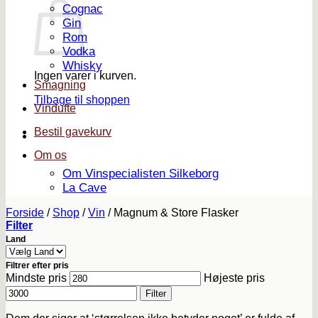
Cognac
Gin
Rom
Vodka
Whisky
Ingen varer i kurven.
Smagning
Tilbage til shoppen
Vindufte
Bestil gavekurv
Om os
Om Vinspecialisten Silkeborg
La Cave
Forside
/
Shop
/
Vin
/
Magnum & Store Flasker
Filter
Land
Filtrer efter pris
Mindste pris
Højeste pris
Filter