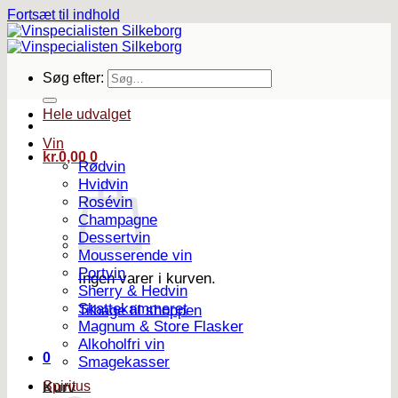
Fortsæt til indhold
Søg efter:
Hele udvalget
Vin
kr.
0,00
0
Rødvin
Hvidvin
Rosévin
Champagne
Dessertvin
Mousserende vin
Portvin
Ingen varer i kurven.
Sherry & Hedvin
Skattekammeret
Tilbage til shoppen
Magnum & Store Flasker
Alkoholfri vin
0
Smagekasser
Spiritus
Kurv