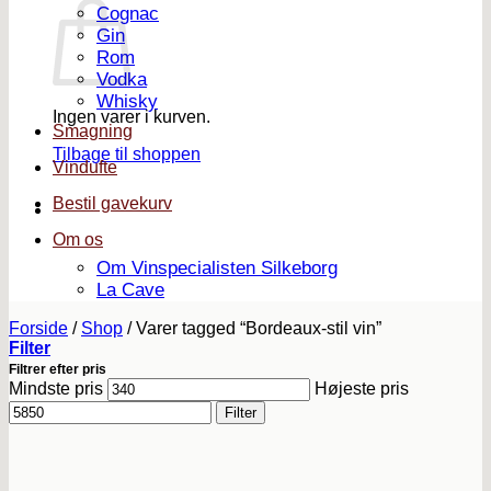
Cognac
Gin
Rom
Vodka
Whisky
Ingen varer i kurven.
Smagning
Tilbage til shoppen
Vindufte
Bestil gavekurv
Om os
Om Vinspecialisten Silkeborg
La Cave
Forside
/
Shop
/
Varer tagged “Bordeaux-stil vin”
Filter
Filtrer efter pris
Mindste pris
Højeste pris
Filter