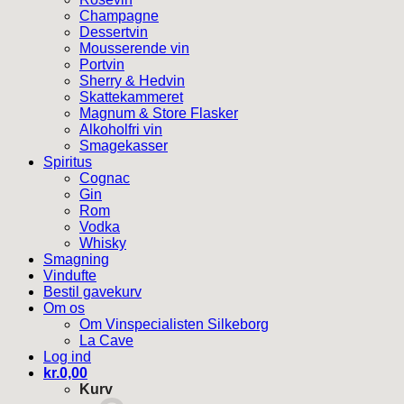
Champagne
Dessertvin
Mousserende vin
Portvin
Sherry & Hedvin
Skattekammeret
Magnum & Store Flasker
Alkoholfri vin
Smagekasser
Spiritus
Cognac
Gin
Rom
Vodka
Whisky
Smagning
Vindufte
Bestil gavekurv
Om os
Om Vinspecialisten Silkeborg
La Cave
Log ind
kr.
0,00
Kurv