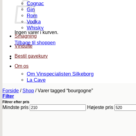
Cognac
Gin
Rom
Vodka
Whisky
Ingen varer i kurven.
Smagning
Tilbage til shoppen
Vindufte
Bestil gavekurv
Om os
Om Vinspecialisten Silkeborg
La Cave
Forside
/
Shop
/
Varer tagged “bourgogne”
Filter
Filtrer efter pris
Mindste pris
Højeste pris