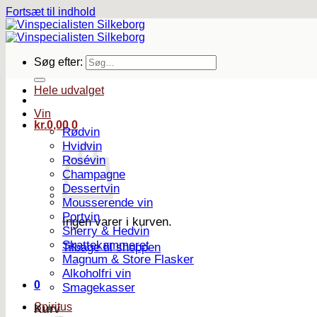
Fortsæt til indhold
Søg efter:
Hele udvalget
Vin
kr.
0,00
0
Rødvin
Hvidvin
Rosévin
Champagne
Dessertvin
Mousserende vin
Portvin
Ingen varer i kurven.
Sherry & Hedvin
Skattekammeret
Tilbage til shoppen
Magnum & Store Flasker
Alkoholfri vin
0
Smagekasser
Spiritus
Kurv