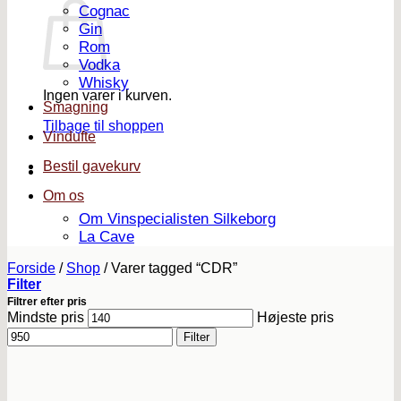
Cognac
Gin
Rom
Vodka
Whisky
Ingen varer i kurven.
Smagning
Tilbage til shoppen
Vindufte
Bestil gavekurv
Om os
Om Vinspecialisten Silkeborg
La Cave
Forside
/
Shop
/
Varer tagged “CDR”
Filter
Filtrer efter pris
Mindste pris
Højeste pris
Filter