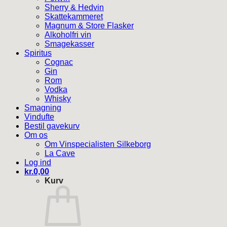
Sherry & Hedvin
Skattekammeret
Magnum & Store Flasker
Alkoholfri vin
Smagekasser
Spiritus
Cognac
Gin
Rom
Vodka
Whisky
Smagning
Vindufte
Bestil gavekurv
Om os
Om Vinspecialisten Silkeborg
La Cave
Log ind
kr.
0,00
Kurv