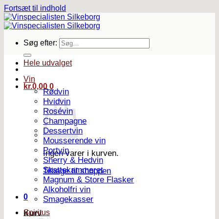
Fortsæt til indhold
Søg efter:
Hele udvalget
Vin
kr.
0,00
0
Rødvin
Hvidvin
Rosévin
Champagne
Dessertvin
Mousserende vin
Portvin
Ingen varer i kurven.
Sherry & Hedvin
Skattekammeret
Tilbage til shoppen
Magnum & Store Flasker
Alkoholfri vin
0
Smagekasser
Spiritus
Kurv