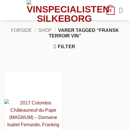
Fortsæt
til
0
indhold
FORSIDE
/
SHOP
/
VARER TAGGED “FRANSK
TERROIR VIN”
FILTER