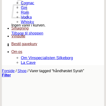
Cognac
Gin
Rom
Vodka
Whisky
Ingen varer i kurven.
Smagning
Tilbage til shoppen
Vindufte
Bestil gavekurv
Om os
Om Vinspecialisten Silkeborg
La Cave
Forside
/
Shop
/
Varer tagged “håndhøstet Syrah”
Filter