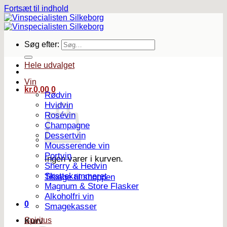
Fortsæt til indhold
Søg efter:
Hele udvalget
Vin
kr.
0,00
0
Rødvin
Hvidvin
Rosévin
Champagne
Dessertvin
Mousserende vin
Portvin
Ingen varer i kurven.
Sherry & Hedvin
Skattekammeret
Tilbage til shoppen
Magnum & Store Flasker
Alkoholfri vin
0
Smagekasser
Spiritus
Kurv