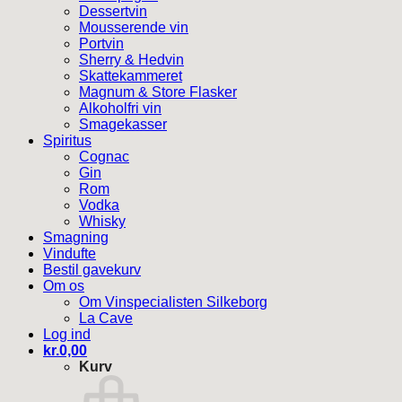
Dessertvin
Mousserende vin
Portvin
Sherry & Hedvin
Skattekammeret
Magnum & Store Flasker
Alkoholfri vin
Smagekasser
Spiritus
Cognac
Gin
Rom
Vodka
Whisky
Smagning
Vindufte
Bestil gavekurv
Om os
Om Vinspecialisten Silkeborg
La Cave
Log ind
kr.
0,00
Kurv