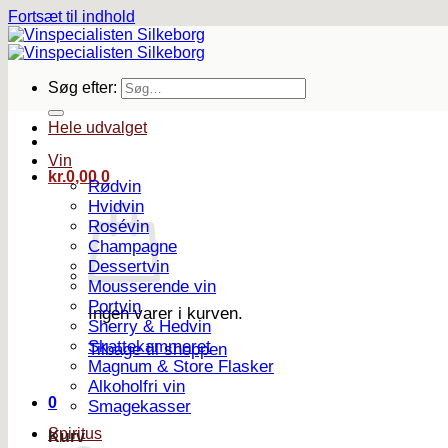
Fortsæt til indhold
Søg efter:
Hele udvalget
Vin
kr.
0,00
0
Rødvin
Hvidvin
Rosévin
Champagne
Dessertvin
Mousserende vin
Portvin
Ingen varer i kurven.
Sherry & Hedvin
Skattekammeret
Tilbage til shoppen
Magnum & Store Flasker
Alkoholfri vin
0
Smagekasser
Spiritus
Kurv