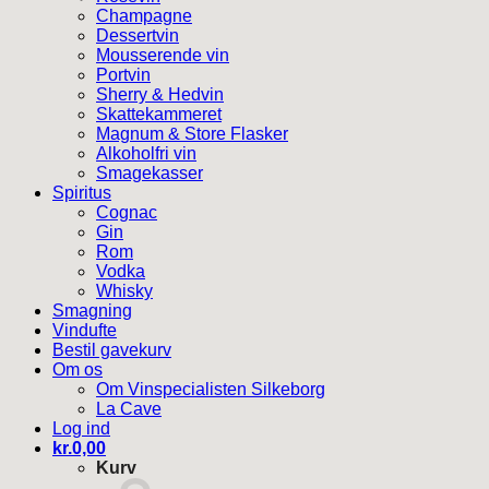
Champagne
Dessertvin
Mousserende vin
Portvin
Sherry & Hedvin
Skattekammeret
Magnum & Store Flasker
Alkoholfri vin
Smagekasser
Spiritus
Cognac
Gin
Rom
Vodka
Whisky
Smagning
Vindufte
Bestil gavekurv
Om os
Om Vinspecialisten Silkeborg
La Cave
Log ind
kr.
0,00
Kurv