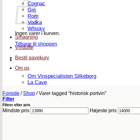
Cognac
Gin
Rom
Vodka
Whisky
Ingen varer i kurven.
Smagning
Tilbage til shoppen
Vindufte
Bestil gavekurv
Om os
Om Vinspecialisten Silkeborg
La Cave
Forside
/
Shop
/
Varer tagged “historisk portvin”
Filter
Filtrer efter pris
Mindste pris
Højeste pris