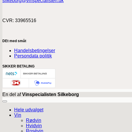
silkeborg@vinspecialisten.dk
CVR: 33965516
DEt med småt
Handelsbetingelser
Persondata politik
SIKKER BETALING
En del af
Vinspecialisten Silkeborg
Hele udvalget
Vin
Rødvin
Hvidvin
Rosévin