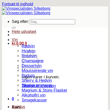
Fortsæt til indhold
Søg efter:
Hele udvalget
Vin
kr.
0,00
0
Rødvin
Hvidvin
Rosévin
Champagne
Dessertvin
Mousserende vin
Portvin
Ingen varer i kurven.
Sherry & Hedvin
Skattekammeret
Tilbage til shoppen
Magnum & Store Flasker
Alkoholfri vin
0
Smagekasser
Spiritus
Kurv