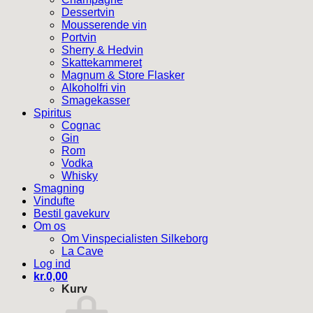
Dessertvin
Mousserende vin
Portvin
Sherry & Hedvin
Skattekammeret
Magnum & Store Flasker
Alkoholfri vin
Smagekasser
Spiritus
Cognac
Gin
Rom
Vodka
Whisky
Smagning
Vindufte
Bestil gavekurv
Om os
Om Vinspecialisten Silkeborg
La Cave
Log ind
kr.
0,00
Kurv