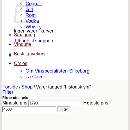
Cognac
Gin
Rom
Vodka
Whisky
Ingen varer i kurven.
Smagning
Tilbage til shoppen
Vindufte
Bestil gavekurv
Om os
Om Vinspecialisten Silkeborg
La Cave
Forside
/
Shop
/
Varer tagged “historisk vin”
Filter
Filtrer efter pris
Mindste pris
Højeste pris
Filter