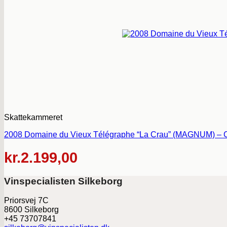
Skattekammeret
2008 Domaine du Vieux Télégraphe “La Crau” (MAGNUM) – C
kr.
2.199,00
Vinspecialisten Silkeborg
Priorsvej 7C
8600 Silkeborg
+45 73707841