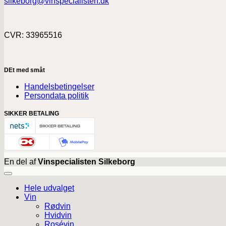
silkeborg@vinspecialisten.dk
CVR: 33965516
DEt med småt
Handelsbetingelser
Persondata politik
SIKKER BETALING
En del af
Vinspecialisten Silkeborg
Hele udvalget
Vin
Rødvin
Hvidvin
Rosévin