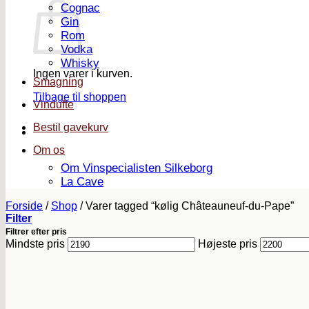
Cognac
Gin
Rom
Vodka
Whisky
Ingen varer i kurven.
Smagning
Tilbage til shoppen
Vindufte
Bestil gavekurv
Om os
Om Vinspecialisten Silkeborg
La Cave
Forside
/
Shop
/
Varer tagged “kølig Châteauneuf-du-Pape”
Filter
Filtrer efter pris
Mindste pris
Højeste pris