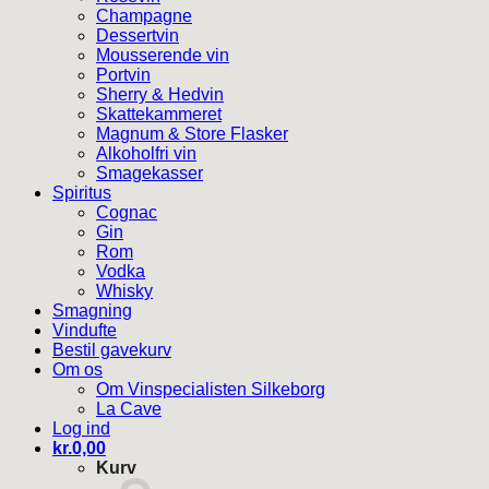
Champagne
Dessertvin
Mousserende vin
Portvin
Sherry & Hedvin
Skattekammeret
Magnum & Store Flasker
Alkoholfri vin
Smagekasser
Spiritus
Cognac
Gin
Rom
Vodka
Whisky
Smagning
Vindufte
Bestil gavekurv
Om os
Om Vinspecialisten Silkeborg
La Cave
Log ind
kr.
0,00
Kurv