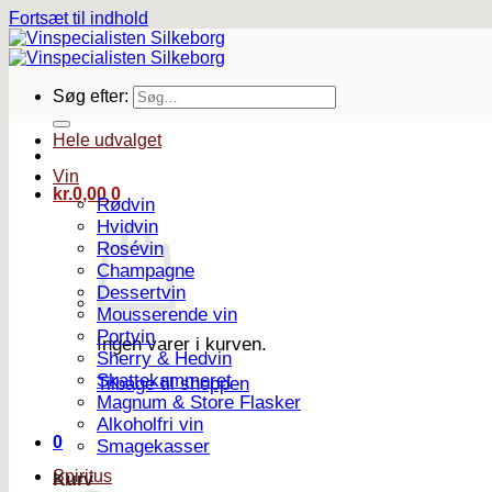
Fortsæt til indhold
Søg efter:
Hele udvalget
Vin
kr.
0,00
0
Rødvin
Hvidvin
Rosévin
Champagne
Dessertvin
Mousserende vin
Portvin
Ingen varer i kurven.
Sherry & Hedvin
Skattekammeret
Tilbage til shoppen
Magnum & Store Flasker
Alkoholfri vin
0
Smagekasser
Spiritus
Kurv