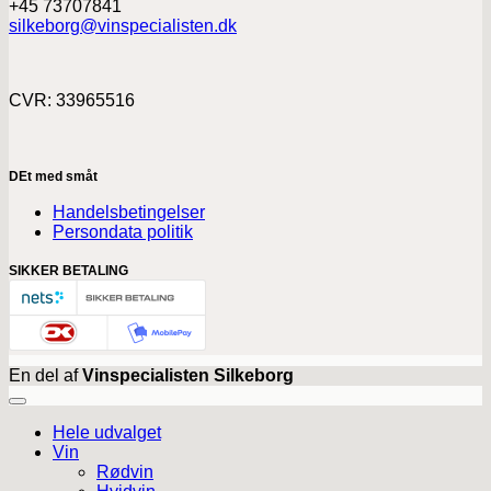
+45 73707841
silkeborg@vinspecialisten.dk
CVR: 33965516
DEt med småt
Handelsbetingelser
Persondata politik
SIKKER BETALING
En del af
Vinspecialisten Silkeborg
Hele udvalget
Vin
Rødvin