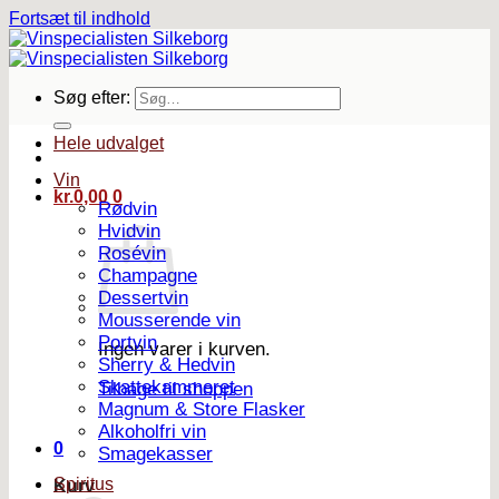
Fortsæt til indhold
Søg efter:
Hele udvalget
Vin
kr.
0,00
0
Rødvin
Hvidvin
Rosévin
Champagne
Dessertvin
Mousserende vin
Portvin
Ingen varer i kurven.
Sherry & Hedvin
Skattekammeret
Tilbage til shoppen
Magnum & Store Flasker
Alkoholfri vin
0
Smagekasser
Spiritus
Kurv