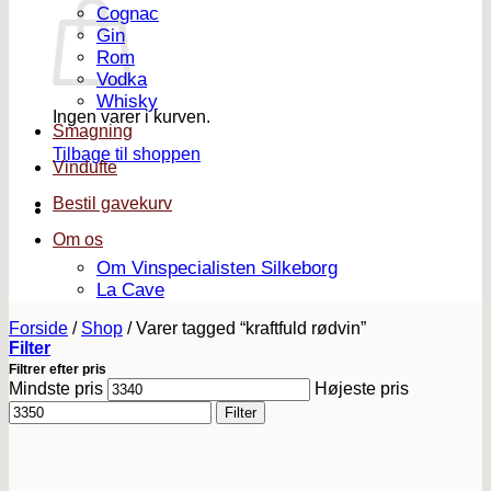
Cognac
Gin
Rom
Vodka
Whisky
Ingen varer i kurven.
Smagning
Tilbage til shoppen
Vindufte
Bestil gavekurv
Om os
Om Vinspecialisten Silkeborg
La Cave
Forside
/
Shop
/
Varer tagged “kraftfuld rødvin”
Filter
Filtrer efter pris
Mindste pris
Højeste pris
Filter