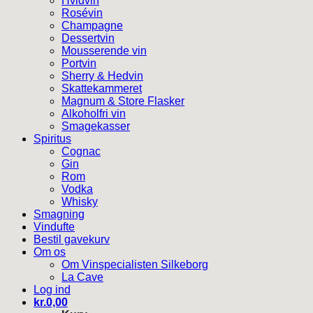
Hvidvin
Rosévin
Champagne
Dessertvin
Mousserende vin
Portvin
Sherry & Hedvin
Skattekammeret
Magnum & Store Flasker
Alkoholfri vin
Smagekasser
Spiritus
Cognac
Gin
Rom
Vodka
Whisky
Smagning
Vindufte
Bestil gavekurv
Om os
Om Vinspecialisten Silkeborg
La Cave
Log ind
kr.
0,00