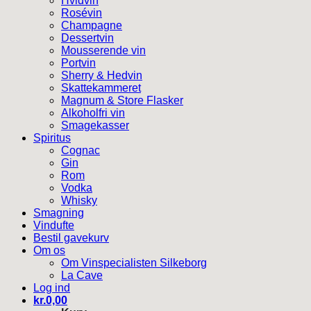
Hvidvin
Rosévin
Champagne
Dessertvin
Mousserende vin
Portvin
Sherry & Hedvin
Skattekammeret
Magnum & Store Flasker
Alkoholfri vin
Smagekasser
Spiritus
Cognac
Gin
Rom
Vodka
Whisky
Smagning
Vindufte
Bestil gavekurv
Om os
Om Vinspecialisten Silkeborg
La Cave
Log ind
kr.
0,00