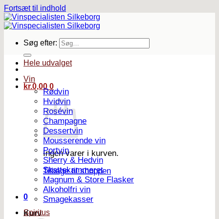
Fortsæt til indhold
Søg efter:
Hele udvalget
Vin
kr.
0,00
0
Rødvin
Hvidvin
Rosévin
Champagne
Dessertvin
Mousserende vin
Portvin
Ingen varer i kurven.
Sherry & Hedvin
Skattekammeret
Tilbage til shoppen
Magnum & Store Flasker
Alkoholfri vin
0
Smagekasser
Spiritus
Kurv