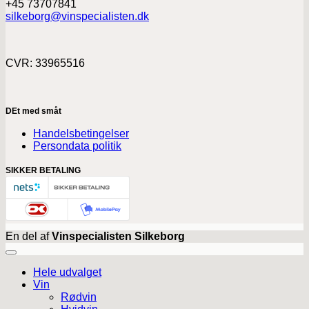
+45 73707841
silkeborg@vinspecialisten.dk
CVR: 33965516
DEt med småt
Handelsbetingelser
Persondata politik
SIKKER BETALING
En del af
Vinspecialisten Silkeborg
Hele udvalget
Vin
Rødvin