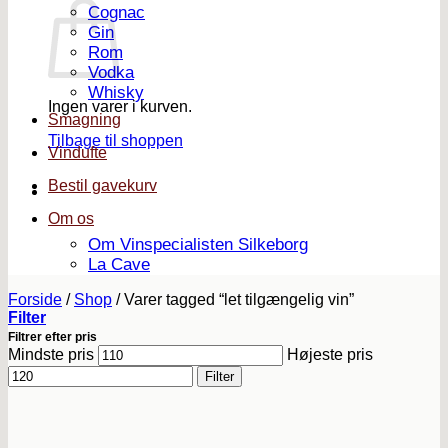
Cognac
Gin
Rom
Vodka
Whisky
Ingen varer i kurven.
Smagning
Tilbage til shoppen
Vindufte
Bestil gavekurv
Om os
Om Vinspecialisten Silkeborg
La Cave
Forside
/
Shop
/
Varer tagged “let tilgængelig vin”
Filter
Filtrer efter pris
Mindste pris
Højeste pris
Filter