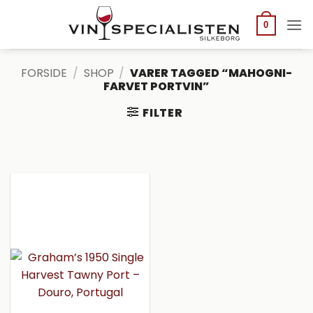
Fortsæt
til
0
indhold
FORSIDE
/
SHOP
/
VARER TAGGED “MAHOGNI-
FARVET PORTVIN”
FILTER