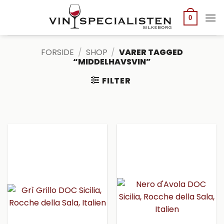
Fortsæt
til
0
indhold
FORSIDE
/
SHOP
/
VARER TAGGED
“MIDDELHAVSVIN”
FILTER