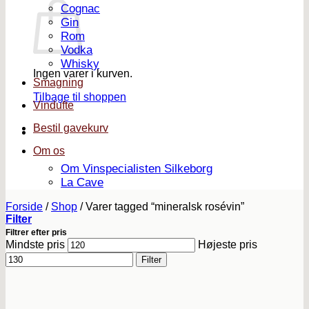
Cognac
Gin
Rom
Vodka
Whisky
Ingen varer i kurven.
Smagning
Tilbage til shoppen
Vindufte
Bestil gavekurv
Om os
Om Vinspecialisten Silkeborg
La Cave
Forside
/
Shop
/
Varer tagged “mineralsk rosévin”
Filter
Filtrer efter pris
Mindste pris
Højeste pris
Filter