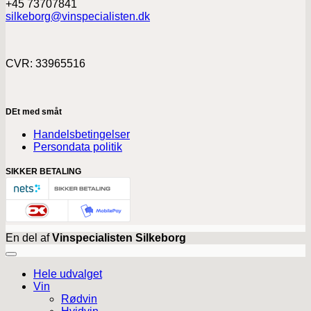
+45 73707841
silkeborg@vinspecialisten.dk
CVR: 33965516
DEt med småt
Handelsbetingelser
Persondata politik
SIKKER BETALING
En del af
Vinspecialisten Silkeborg
Hele udvalget
Vin
Rødvin