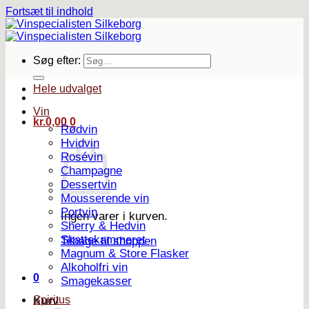
Fortsæt til indhold
Søg efter:
Hele udvalget
Vin
kr.
0,00
0
Rødvin
Hvidvin
Rosévin
Champagne
Dessertvin
Mousserende vin
Portvin
Ingen varer i kurven.
Sherry & Hedvin
Skattekammeret
Tilbage til shoppen
Magnum & Store Flasker
Alkoholfri vin
0
Smagekasser
Spiritus
Kurv