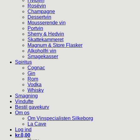
Hvidvin
Rosévin
Champagne
Dessertvin
Mousserende vin
Portvin
Sherry & Hedvin
Skattekammeret
Magnum & Store Flasker
Alkoholfri vin
Smagekasser
Spiritus
Cognac
Gin
Rom
Vodka
Whisky
Smagning
Vindufte
Bestil gavekurv
Om os
Om Vinspecialisten Silkeborg
La Cave
Log ind
kr.
0,00