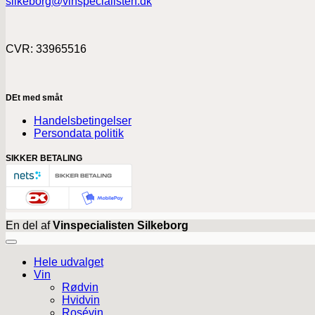
silkeborg@vinspecialisten.dk
CVR: 33965516
DEt med småt
Handelsbetingelser
Persondata politik
SIKKER BETALING
En del af
Vinspecialisten Silkeborg
Hele udvalget
Vin
Rødvin
Hvidvin
Rosévin