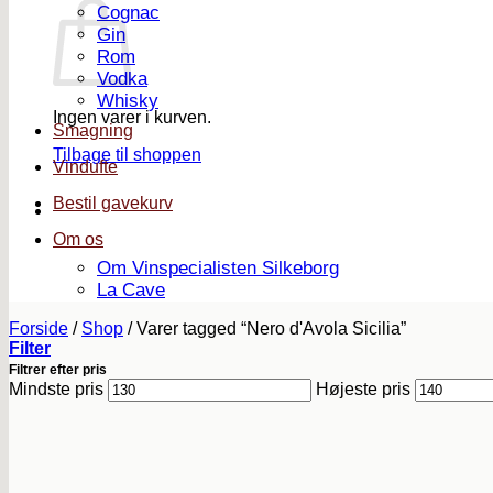
Cognac
Gin
Rom
Vodka
Whisky
Ingen varer i kurven.
Smagning
Tilbage til shoppen
Vindufte
Bestil gavekurv
Om os
Om Vinspecialisten Silkeborg
La Cave
Forside
/
Shop
/
Varer tagged “Nero d'Avola Sicilia”
Filter
Filtrer efter pris
Mindste pris
Højeste pris