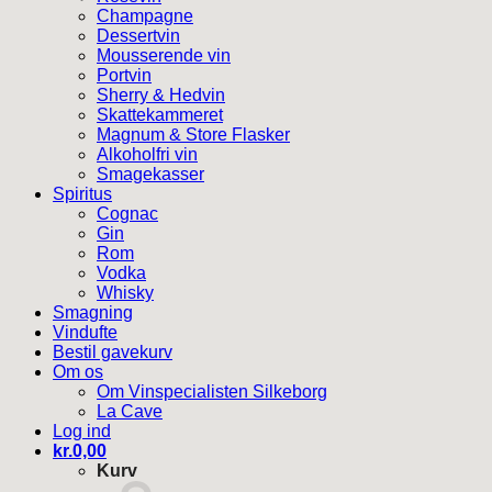
Champagne
Dessertvin
Mousserende vin
Portvin
Sherry & Hedvin
Skattekammeret
Magnum & Store Flasker
Alkoholfri vin
Smagekasser
Spiritus
Cognac
Gin
Rom
Vodka
Whisky
Smagning
Vindufte
Bestil gavekurv
Om os
Om Vinspecialisten Silkeborg
La Cave
Log ind
kr.
0,00
Kurv