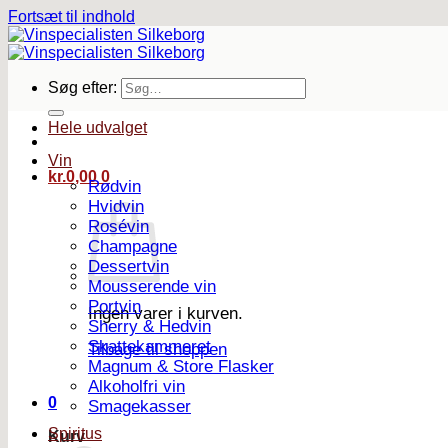
Fortsæt til indhold
Søg efter:
Hele udvalget
Vin
kr.
0,00
0
Rødvin
Hvidvin
Rosévin
Champagne
Dessertvin
Mousserende vin
Portvin
Ingen varer i kurven.
Sherry & Hedvin
Skattekammeret
Tilbage til shoppen
Magnum & Store Flasker
Alkoholfri vin
0
Smagekasser
Spiritus
Kurv