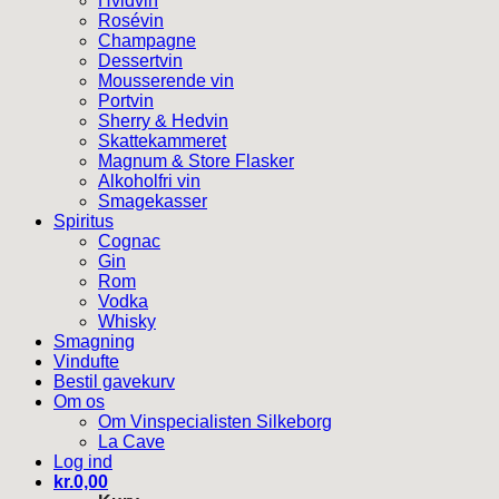
Hvidvin
Rosévin
Champagne
Dessertvin
Mousserende vin
Portvin
Sherry & Hedvin
Skattekammeret
Magnum & Store Flasker
Alkoholfri vin
Smagekasser
Spiritus
Cognac
Gin
Rom
Vodka
Whisky
Smagning
Vindufte
Bestil gavekurv
Om os
Om Vinspecialisten Silkeborg
La Cave
Log ind
kr.
0,00