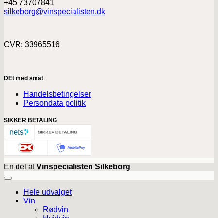
+45 73707841
silkeborg@vinspecialisten.dk
CVR: 33965516
DEt med småt
Handelsbetingelser
Persondata politik
SIKKER BETALING
En del af
Vinspecialisten Silkeborg
Hele udvalget
Vin
Rødvin