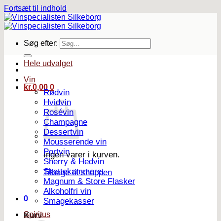
Fortsæt til indhold
Søg efter:
Hele udvalget
Vin
kr.
0,00
0
Rødvin
Hvidvin
Rosévin
Champagne
Dessertvin
Mousserende vin
Portvin
Ingen varer i kurven.
Sherry & Hedvin
Skattekammeret
Tilbage til shoppen
Magnum & Store Flasker
Alkoholfri vin
0
Smagekasser
Spiritus
Kurv