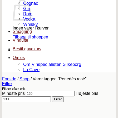
Cognac
Gin
Rom
Vodka
Whisky
Ingen varer i kurven.
Smagning
Tilbage til shoppen
Vindufte
Bestil gavekurv
Om os
Om Vinspecialisten Silkeborg
La Cave
Forside
/
Shop
/
Varer tagged “Penedès rosé”
Filter
Filtrer efter pris
Mindste pris
Højeste pris
Filter