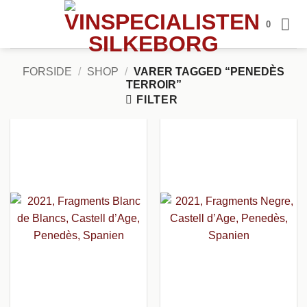
Fortsæt
0
til
indhold
FORSIDE
/
SHOP
/
VARER TAGGED “PENEDÈS
TERROIR”
FILTER