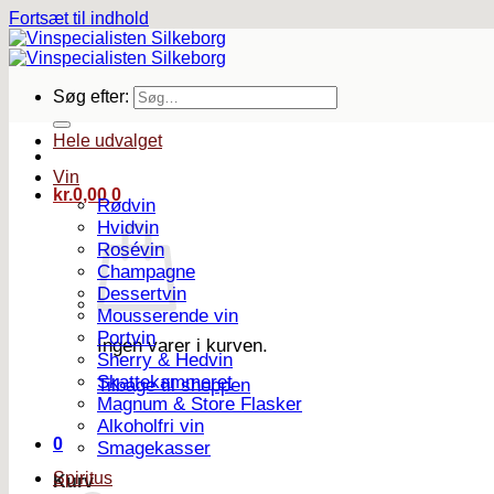
Fortsæt til indhold
Søg efter:
Hele udvalget
Vin
kr.
0,00
0
Rødvin
Hvidvin
Rosévin
Champagne
Dessertvin
Mousserende vin
Portvin
Ingen varer i kurven.
Sherry & Hedvin
Skattekammeret
Tilbage til shoppen
Magnum & Store Flasker
Alkoholfri vin
0
Smagekasser
Spiritus
Kurv