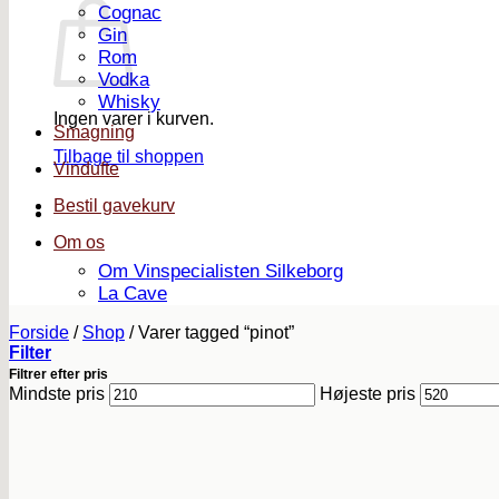
Cognac
Gin
Rom
Vodka
Whisky
Ingen varer i kurven.
Smagning
Tilbage til shoppen
Vindufte
Bestil gavekurv
Om os
Om Vinspecialisten Silkeborg
La Cave
Forside
/
Shop
/
Varer tagged “pinot”
Filter
Filtrer efter pris
Mindste pris
Højeste pris