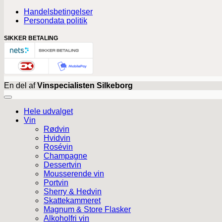
Handelsbetingelser
Persondata politik
SIKKER BETALING
En del af
Vinspecialisten Silkeborg
Hele udvalget
Vin
Rødvin
Hvidvin
Rosévin
Champagne
Dessertvin
Mousserende vin
Portvin
Sherry & Hedvin
Skattekammeret
Magnum & Store Flasker
Alkoholfri vin