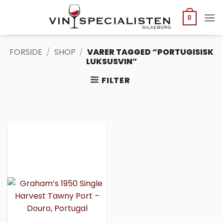
Fortsæt
til
0
indhold
FORSIDE
/
SHOP
/
VARER TAGGED “PORTUGISISK
LUKSUSVIN”
FILTER