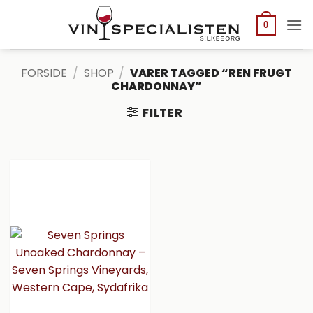
Fortsæt
til
0
indhold
FORSIDE
/
SHOP
/
VARER TAGGED “REN FRUGT
CHARDONNAY”
FILTER