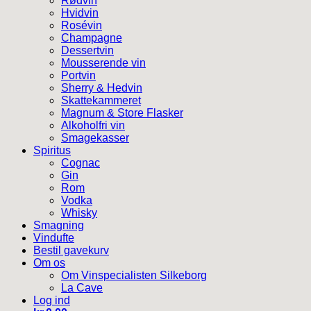
Rødvin
Hvidvin
Rosévin
Champagne
Dessertvin
Mousserende vin
Portvin
Sherry & Hedvin
Skattekammeret
Magnum & Store Flasker
Alkoholfri vin
Smagekasser
Spiritus
Cognac
Gin
Rom
Vodka
Whisky
Smagning
Vindufte
Bestil gavekurv
Om os
Om Vinspecialisten Silkeborg
La Cave
Log ind