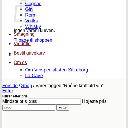
Cognac
Gin
Rom
Vodka
Whisky
Ingen varer i kurven.
Smagning
Tilbage til shoppen
Vindufte
Bestil gavekurv
Om os
Om Vinspecialisten Silkeborg
La Cave
Forside
/
Shop
/
Varer tagged “Rhône kraftfuld vin”
Filter
Filtrer efter pris
Mindste pris
Højeste pris
Filter