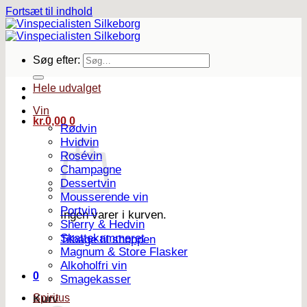
Fortsæt til indhold
Søg efter:
Hele udvalget
Vin
kr.
0,00
0
Rødvin
Hvidvin
Rosévin
Champagne
Dessertvin
Mousserende vin
Portvin
Ingen varer i kurven.
Sherry & Hedvin
Skattekammeret
Tilbage til shoppen
Magnum & Store Flasker
Alkoholfri vin
0
Smagekasser
Spiritus
Kurv