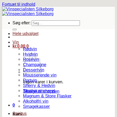
Fortsæt til indhold
Søg efter:
Hele udvalget
Vin
kr.
0,00
0
Rødvin
Hvidvin
Rosévin
Champagne
Dessertvin
Mousserende vin
Portvin
Ingen varer i kurven.
Sherry & Hedvin
Skattekammeret
Tilbage til shoppen
Magnum & Store Flasker
Alkoholfri vin
0
Smagekasser
Spiritus
Kurv