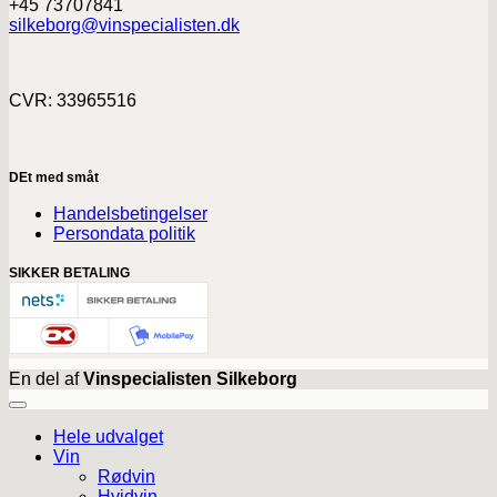
+45 73707841
silkeborg@vinspecialisten.dk
CVR: 33965516
DEt med småt
Handelsbetingelser
Persondata politik
SIKKER BETALING
En del af
Vinspecialisten Silkeborg
Hele udvalget
Vin
Rødvin
Hvidvin