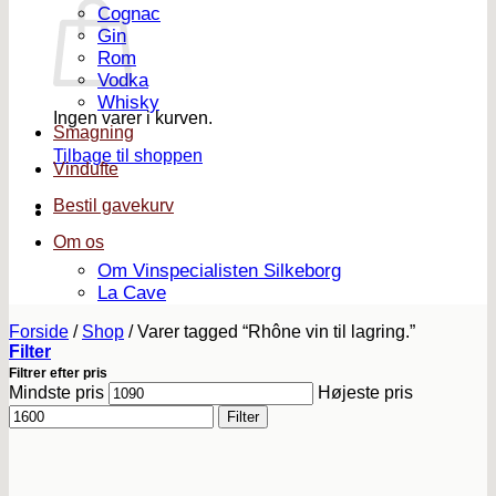
Cognac
Gin
Rom
Vodka
Whisky
Ingen varer i kurven.
Smagning
Tilbage til shoppen
Vindufte
Bestil gavekurv
Om os
Om Vinspecialisten Silkeborg
La Cave
Forside
/
Shop
/
Varer tagged “Rhône vin til lagring.”
Filter
Filtrer efter pris
Mindste pris
Højeste pris
Filter