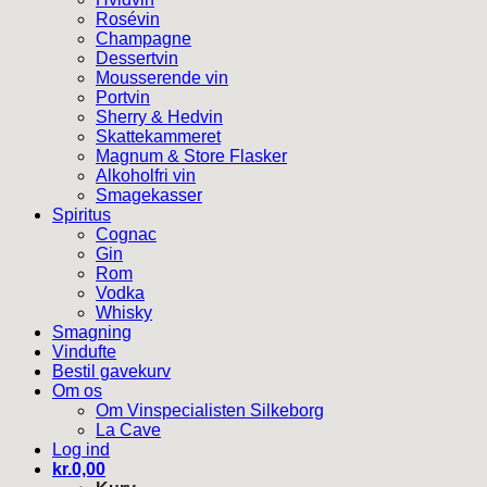
Rosévin
Champagne
Dessertvin
Mousserende vin
Portvin
Sherry & Hedvin
Skattekammeret
Magnum & Store Flasker
Alkoholfri vin
Smagekasser
Spiritus
Cognac
Gin
Rom
Vodka
Whisky
Smagning
Vindufte
Bestil gavekurv
Om os
Om Vinspecialisten Silkeborg
La Cave
Log ind
kr.
0,00