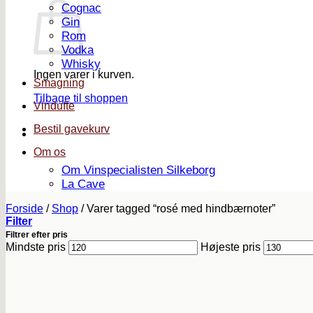
Cognac
Gin
Rom
Vodka
Whisky
Ingen varer i kurven.
Smagning
Tilbage til shoppen
Vindufte
Bestil gavekurv
Om os
Om Vinspecialisten Silkeborg
La Cave
Forside
/
Shop
/
Varer tagged “rosé med hindbærnoter”
Filter
Filtrer efter pris
Mindste pris
Højeste pris