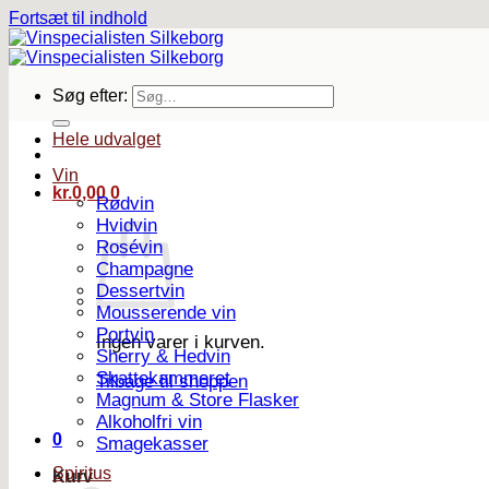
Fortsæt til indhold
Søg efter:
Hele udvalget
Vin
kr.
0,00
0
Rødvin
Hvidvin
Rosévin
Champagne
Dessertvin
Mousserende vin
Portvin
Ingen varer i kurven.
Sherry & Hedvin
Skattekammeret
Tilbage til shoppen
Magnum & Store Flasker
Alkoholfri vin
0
Smagekasser
Spiritus
Kurv