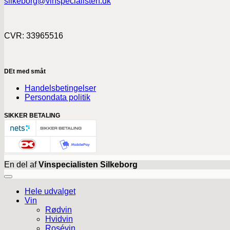
silkeborg@vinspecialisten.dk
CVR: 33965516
DEt med småt
Handelsbetingelser
Persondata politik
SIKKER BETALING
En del af
Vinspecialisten Silkeborg
Hele udvalget
Vin
Rødvin
Hvidvin
Rosévin