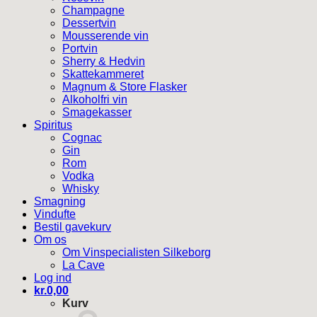
Champagne
Dessertvin
Mousserende vin
Portvin
Sherry & Hedvin
Skattekammeret
Magnum & Store Flasker
Alkoholfri vin
Smagekasser
Spiritus
Cognac
Gin
Rom
Vodka
Whisky
Smagning
Vindufte
Bestil gavekurv
Om os
Om Vinspecialisten Silkeborg
La Cave
Log ind
kr.
0,00
Kurv