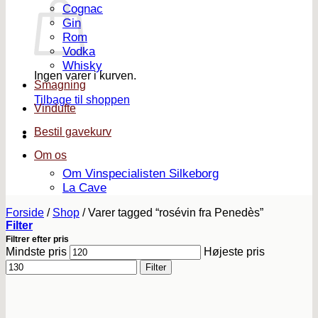
Cognac
Gin
Rom
Vodka
Whisky
Ingen varer i kurven.
Smagning
Tilbage til shoppen
Vindufte
Bestil gavekurv
Om os
Om Vinspecialisten Silkeborg
La Cave
Forside
/
Shop
/
Varer tagged “rosévin fra Penedès”
Filter
Filtrer efter pris
Mindste pris
Højeste pris
Filter