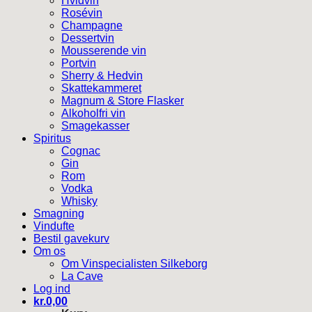
Hvidvin
Rosévin
Champagne
Dessertvin
Mousserende vin
Portvin
Sherry & Hedvin
Skattekammeret
Magnum & Store Flasker
Alkoholfri vin
Smagekasser
Spiritus
Cognac
Gin
Rom
Vodka
Whisky
Smagning
Vindufte
Bestil gavekurv
Om os
Om Vinspecialisten Silkeborg
La Cave
Log ind
kr.
0,00