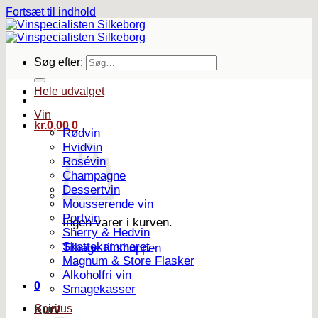
Fortsæt til indhold
Søg efter:
Hele udvalget
Vin
kr.
0,00
0
Rødvin
Hvidvin
Rosévin
Champagne
Dessertvin
Mousserende vin
Portvin
Ingen varer i kurven.
Sherry & Hedvin
Skattekammeret
Tilbage til shoppen
Magnum & Store Flasker
Alkoholfri vin
0
Smagekasser
Spiritus
Kurv