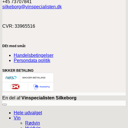
+45 73707841
silkeborg@vinspecialisten.dk
CVR: 33965516
DEt med småt
Handelsbetingelser
Persondata politik
SIKKER BETALING
En del af
Vinspecialisten Silkeborg
Hele udvalget
Vin
Rødvin