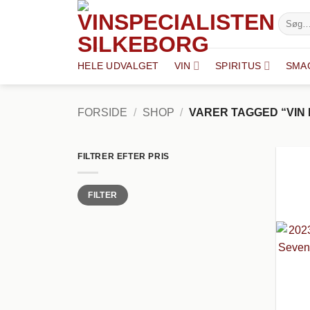
Fortsæt
Søg
til
efter:
indhold
HELE UDVALGET
VIN
SPIRITUS
SMA
FORSIDE
/
SHOP
/
VARER TAGGED “VIN
FILTRER EFTER PRIS
Mindste
Højeste
FILTER
pris
pris