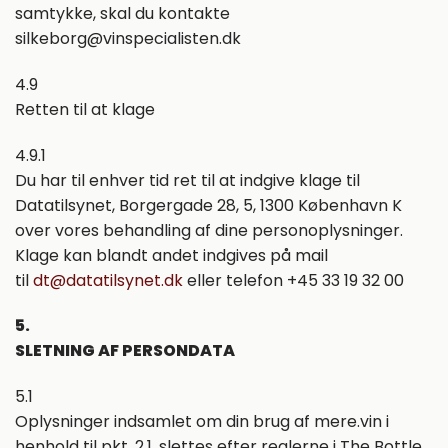
samtykke, skal du kontakte
silkeborg@vinspecialisten.dk
4.9
Retten til at klage
4.9.1
Du har til enhver tid ret til at indgive klage til
Datatilsynet, Borgergade 28, 5, 1300 København K
over vores behandling af dine personoplysninger.
Klage kan blandt andet indgives på mail
til
dt@datatilsynet.dk
eller telefon +45 33 19 32 00
5.
SLETNING AF PERSONDATA
5.1
Oplysninger indsamlet om din brug af mere.vin i
henhold til pkt. 2.1, slettes efter reglerne i The Bottle