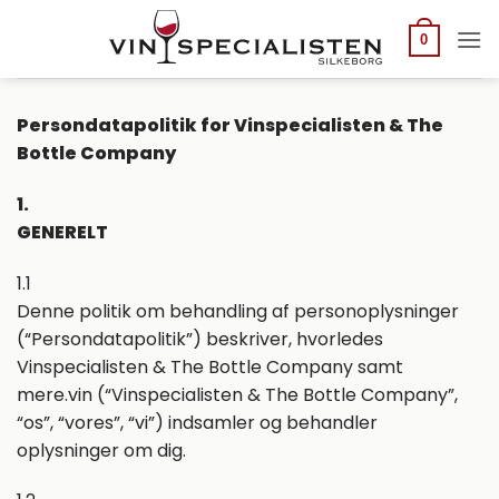
Fortsæt
til
0
indhold
Persondatapolitik for Vinspecialisten & The
Bottle Company
1.
GENERELT
1.1
Denne politik om behandling af personoplysninger
(“Persondatapolitik”) beskriver, hvorledes
Vinspecialisten & The Bottle Company samt
mere.vin (“Vinspecialisten & The Bottle Company”,
“os”, “vores”, “vi”) indsamler og behandler
oplysninger om dig.