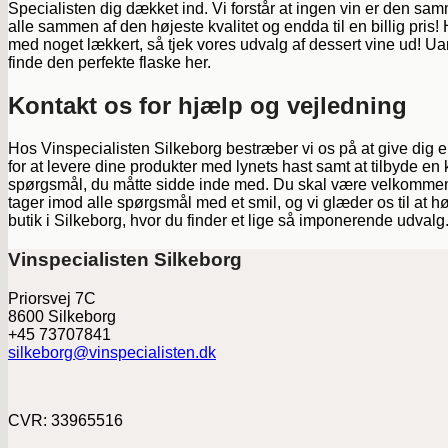
Specialisten dig dækket ind. Vi forstår at ingen vin er den samme
alle sammen af den højeste kvalitet og endda til en billig pris! 
med noget lækkert, så tjek vores udvalg af dessert vine ud! Uan
finde den perfekte flaske her.
Kontakt os for hjælp og vejledning
Hos Vinspecialisten Silkeborg bestræber vi os på at give dig e
for at levere dine produkter med lynets hast samt at tilbyde en 
spørgsmål, du måtte sidde inde med. Du skal være velkommen til
tager imod alle spørgsmål med et smil, og vi glæder os til at hø
butik i Silkeborg, hvor du finder et lige så imponerende udvalg. 
Vinspecialisten Silkeborg
Priorsvej 7C
8600 Silkeborg
+45 73707841
silkeborg@vinspecialisten.dk
CVR: 33965516