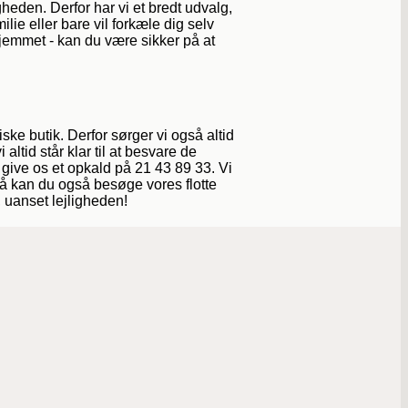
igheden. Derfor har vi et bredt udvalg,
lie eller bare vil forkæle dig selv
hjemmet - kan du være sikker på at
ke butik. Derfor sørger vi også altid
ltid står klar til at besvare de
 give os et opkald på 21 43 89 33. Vi
 så kan du også besøge vores flotte
, uanset lejligheden!