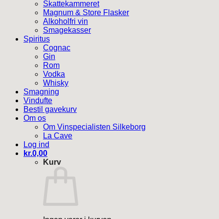
Skattekammeret
Magnum & Store Flasker
Alkoholfri vin
Smagekasser
Spiritus
Cognac
Gin
Rom
Vodka
Whisky
Smagning
Vindufte
Bestil gavekurv
Om os
Om Vinspecialisten Silkeborg
La Cave
Log ind
kr.
0,00
Kurv