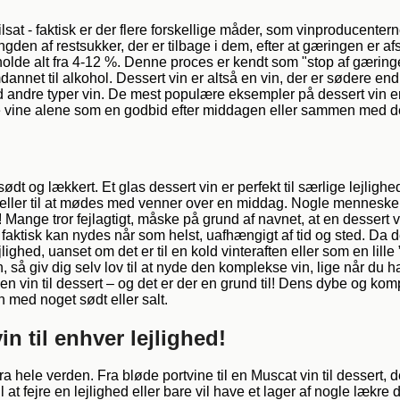
sat - faktisk er der flere forskellige måder, som vinproducentern
en af restsukker, der er tilbage i dem, efter at gæringen er afs
olde alt fra 4-12 %. Denne proces er kendt som "stop af gæringe
annet til alkohol. Dessert vin er altså en vin, der er sødere en
d andre typer vin. De mest populære eksempler på dessert vin er
 vine alene som en godbid efter middagen eller sammen med de
ødt og lækkert. Et glas dessert vin er perfekt til særlige lejlighe
g eller til at mødes med venner over en middag. Nogle mennesker 
 Mange tror fejlagtigt, måske på grund af navnet, at en desser
faktisk kan nydes når som helst, uafhængigt af tid og sted. Da de
lighed, uanset om det er til en kold vinteraften eller som en lill
 så giv dig selv lov til at nyde den komplekse vin, lige når du ha
n vin til dessert – og det er der en grund til! Dens dybe og ko
med noget sødt eller salt.
n til enhver lejlighed!
ra hele verden. Fra bløde portvine til en Muscat vin til dessert,
at fejre en lejlighed eller bare vil have et lager af nogle lækre de