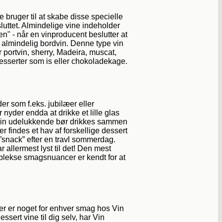
e bruger til at skabe disse specielle
luttet. Almindelige vine indeholder
n" - når en vinproducent beslutter at
d almindelig bordvin. Denne type vin
 portvin, sherry, Madeira, muscat,
sserter som is eller chokoladekage.
der som f.eks. jubilæer eller
nyder endda at drikke et lille glas
t vin udelukkende bør drikkes sammen
r findes et hav af forskellige dessert
e ”snack” efter en travl sommerdag.
r allermest lyst til det! Den mest
mplekse smagsnuancer er kendt for at
 der er noget for enhver smag hos Vin
ssert vine til dig selv, har Vin