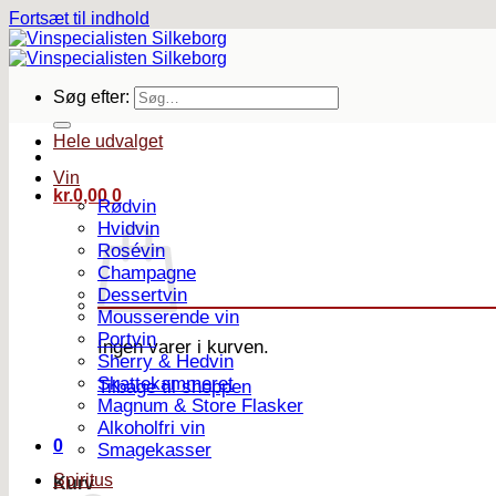
Fortsæt til indhold
Søg efter:
Hele udvalget
Vin
kr.
0,00
0
Rødvin
Hvidvin
Rosévin
Champagne
Dessertvin
Mousserende vin
Portvin
Ingen varer i kurven.
Sherry & Hedvin
Skattekammeret
Tilbage til shoppen
Magnum & Store Flasker
Alkoholfri vin
0
Smagekasser
Spiritus
Kurv