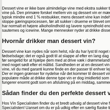
Dessert vine er ikke bare almindelige vine med ekstra sukker til
vine på. Den primære forskel mellem vin og dessert vin er mængd
typisk mindre end 1 % restsukker, mens dessert vine kan indeh
stoppe gæringsprocessen, før alt sukker i druerne er blevet omd
har normalt et højere alkoholindhold og lavere syreindhold en
sauternes og icewine. Mange mennesker nyder at drikke disse
Hvornår drikker man dessert vin?
Dessert vine kan nydes når som helst, når du har lyst til noget s
fødselsdage; det er også godt til at slappe af efter en lang da
før sengetid for at hjælpe dem med at drive væk i drømmeland!
med noget sødt efter et måltid. Sandheden er at en dessert vin 
vine, vil du med garanti kunne finde en der passer til enhver lej
Der er ingen grænser for nydelse når det kommer til dessert vin,
populære måde at drikke denne type vin er dog imidlertid som e
fungerer enormt godt som en afslutning på en middag, sammen 
Sådan finder du den perfekte dessert vi
Hos Vin Specialisten finder du et bredt udvalg af dessert vine f
Specialisten! Uanset om du er på udkig efter en særlig flaske til 