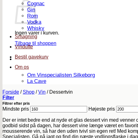
Cognac
Gin
Rom
Vodka
Whisky
Ingen varer i kurven.
Smagning
Tilbage til shoppen
Vindufte
Bestil gavekurv
Om os
Om Vinspecialisten Silkeborg
La Cave
Forside
/
Shop
/
Vin
/
Dessertvin
Filter
Filtrer efter pris
Mindste pris
Højeste pris
Der er intet bedre end at nyde et glas dessert vin med venner o
godbid sidst på dagen, har dessert vine længe været en favorit b
mousserende vin, så har den uden tvivl sin egen ret! Med komp
Specialisten. Gå på jagt og find din næste yndlingsflaske i dag