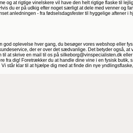
 og at rigtige vinelskere vil have den helt rigtige flaske til lejl
Hvis du er på udkig efter noget særligt at dele med venner og fami
set anledningen - fra fødselsdagsfester til hyggelige aftener i 
n god oplevelse hver gang, du besøger vores webshop eller fysis
kundeservice, der er over det sædvanlige. Det betyder også, at vi a
 at skrive en mail til os på silkeborg@vinspecialisten.dk eller
re fra dig! Foretrækker du at handle dine vine i en fysisk butik,
Vi står klar til at hjælpe dig med at finde din nye yndlingsflaske