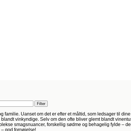
Filter
g familie. Uanset om det er efter et måltid, som ledsager til din
landt vinkyndige. Selv om den ofte bliver glemt blandt vinentusia
lekse smagsnuancer, forskellig sødme og behagelig fylde – dess
 – god fornøjelse!