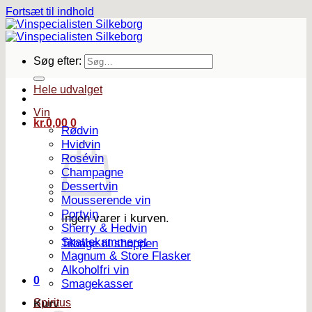
Fortsæt til indhold
Søg efter:
Hele udvalget
Vin
kr.
0,00
0
Rødvin
Hvidvin
Rosévin
Champagne
Dessertvin
Mousserende vin
Portvin
Ingen varer i kurven.
Sherry & Hedvin
Skattekammeret
Tilbage til shoppen
Magnum & Store Flasker
Alkoholfri vin
0
Smagekasser
Spiritus
Kurv