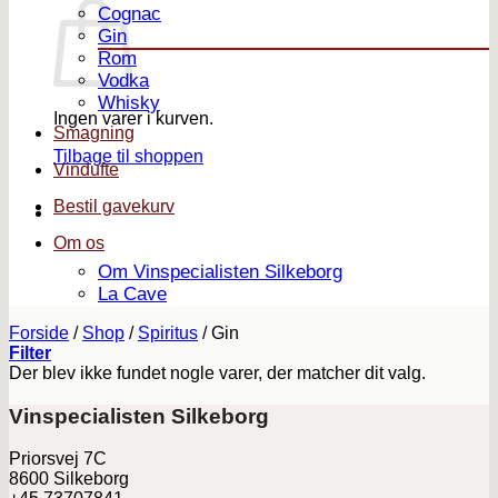
Cognac
Gin
Rom
Vodka
Whisky
Ingen varer i kurven.
Smagning
Tilbage til shoppen
Vindufte
Bestil gavekurv
Om os
Om Vinspecialisten Silkeborg
La Cave
Forside
/
Shop
/
Spiritus
/
Gin
Filter
Der blev ikke fundet nogle varer, der matcher dit valg.
Vinspecialisten Silkeborg
Priorsvej 7C
8600 Silkeborg