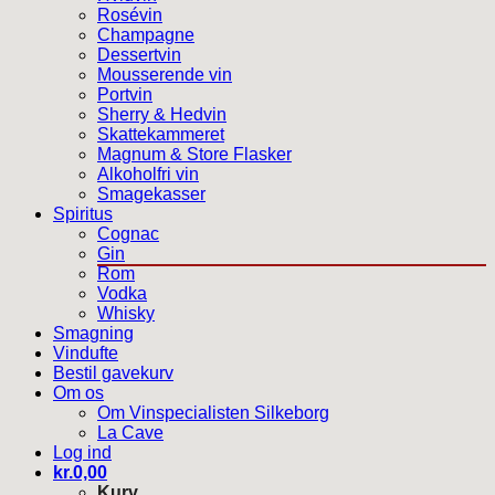
Rosévin
Champagne
Dessertvin
Mousserende vin
Portvin
Sherry & Hedvin
Skattekammeret
Magnum & Store Flasker
Alkoholfri vin
Smagekasser
Spiritus
Cognac
Gin
Rom
Vodka
Whisky
Smagning
Vindufte
Bestil gavekurv
Om os
Om Vinspecialisten Silkeborg
La Cave
Log ind
kr.
0,00
Kurv