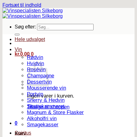
Fortsæt til indhold
Søg efter:
Hele udvalget
Vin
kr.
0,00
0
Rødvin
Hvidvin
Rosévin
Champagne
Dessertvin
Mousserende vin
Portvin
Ingen varer i kurven.
Sherry & Hedvin
Skattekammeret
Tilbage til shoppen
Magnum & Store Flasker
Alkoholfri vin
0
Smagekasser
Spiritus
Kurv