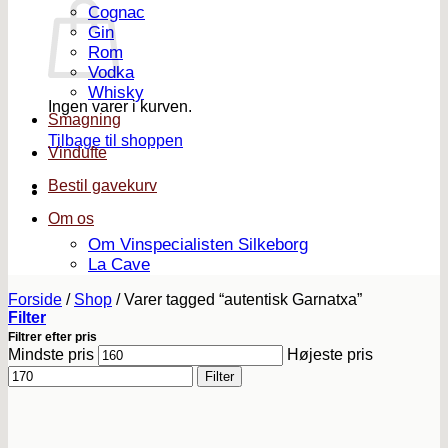
Cognac
Gin
Rom
Vodka
Whisky
Ingen varer i kurven.
Smagning
Tilbage til shoppen
Vindufte
Bestil gavekurv
Om os
Om Vinspecialisten Silkeborg
La Cave
Forside
/
Shop
/
Varer tagged “autentisk Garnatxa”
Filter
Filtrer efter pris
Mindste pris
Højeste pris
Filter