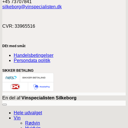
+45 73707841
silkeborg@vinspecialisten.dk
CVR: 33965516
DEt med småt
Handelsbetingelser
Persondata politik
SIKKER BETALING
En del af
Vinspecialisten Silkeborg
Hele udvalget
Vin
Rødvin