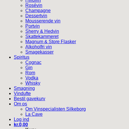
Hvidvin
Rosévin
Champagne
Dessertvin
Mousserende vin
Portvin
Sherry & Hedvin
Skattekammeret
Magnum & Store Flasker
Alkoholfri vin
Smagekasser
Spiritus
Cognac
Gin
Rom
Vodka
Whisky
Smagning
Vindufte
Bestil gavekurv
Om os
Om Vinspecialisten Silkeborg
La Cave
Log ind
kr.
0,00