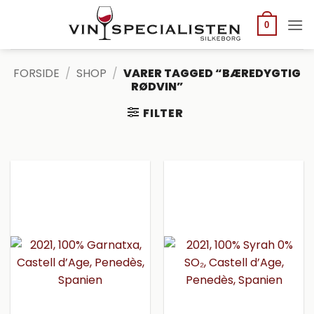
Fortsæt
til
0
indhold
FORSIDE
/
SHOP
/
VARER TAGGED “BÆREDYGTIG
RØDVIN”
FILTER