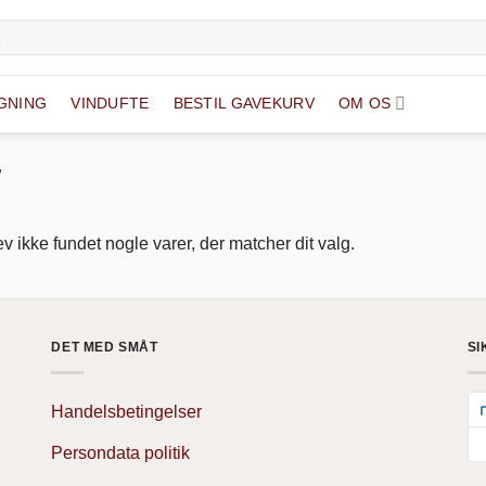
GNING
VINDUFTE
BESTIL GAVEKURV
OM OS
”
v ikke fundet nogle varer, der matcher dit valg.
DET MED SMÅT
SI
Handelsbetingelser
Persondata politik