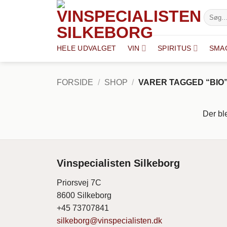
Fortsæt
Søg
til
efter:
indhold
HELE UDVALGET
VIN
SPIRITUS
SMA
FORSIDE
/
SHOP
/
VARER TAGGED “BIO
Der ble
Vinspecialisten Silkeborg
Priorsvej 7C
8600 Silkeborg
+45 73707841
silkeborg@vinspecialisten.dk