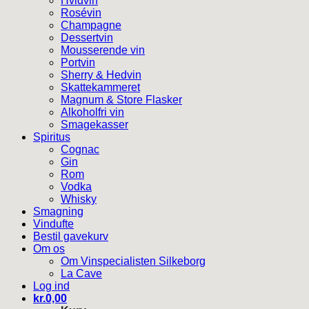
Hvidvin
Rosévin
Champagne
Dessertvin
Mousserende vin
Portvin
Sherry & Hedvin
Skattekammeret
Magnum & Store Flasker
Alkoholfri vin
Smagekasser
Spiritus
Cognac
Gin
Rom
Vodka
Whisky
Smagning
Vindufte
Bestil gavekurv
Om os
Om Vinspecialisten Silkeborg
La Cave
Log ind
kr.
0,00