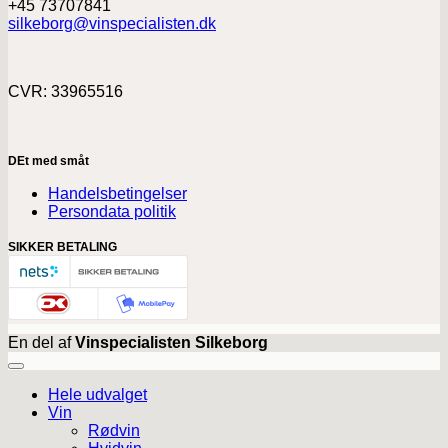
+45 73707841
silkeborg@vinspecialisten.dk
CVR: 33965516
DEt med småt
Handelsbetingelser
Persondata politik
SIKKER BETALING
En del af
Vinspecialisten Silkeborg
Hele udvalget
Vin
Rødvin