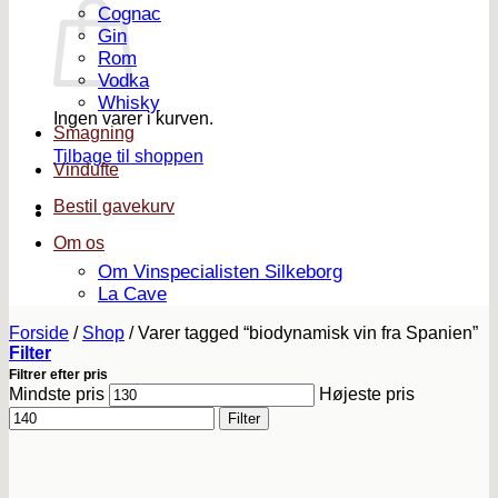
Cognac
Gin
Rom
Vodka
Whisky
Ingen varer i kurven.
Smagning
Tilbage til shoppen
Vindufte
Bestil gavekurv
Om os
Om Vinspecialisten Silkeborg
La Cave
Forside
/
Shop
/
Varer tagged “biodynamisk vin fra Spanien”
Filter
Filtrer efter pris
Mindste pris
Højeste pris
Filter