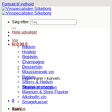
Fortsæt til indhold
Søg efter:
Hele udvalget
Vin
kr.
0,00
0
Rødvin
Hvidvin
Rosévin
Champagne
Dessertvin
Mousserende vin
Portvin
Ingen varer i kurven.
Sherry & Hedvin
Skattekammeret
Tilbage til shoppen
Magnum & Store Flasker
Alkoholfri vin
0
Smagekasser
Spiritus
Kurv