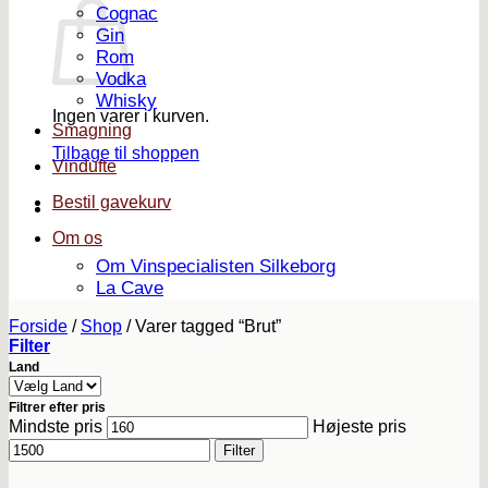
Cognac
Gin
Rom
Vodka
Whisky
Ingen varer i kurven.
Smagning
Tilbage til shoppen
Vindufte
Bestil gavekurv
Om os
Om Vinspecialisten Silkeborg
La Cave
Forside
/
Shop
/
Varer tagged “Brut”
Filter
Land
Filtrer efter pris
Mindste pris
Højeste pris
Filter