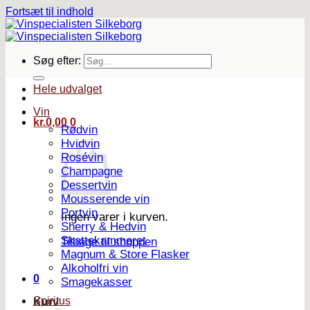
Fortsæt til indhold
Søg efter:
Hele udvalget
Vin
kr.
0,00
0
Rødvin
Hvidvin
Rosévin
Champagne
Dessertvin
Mousserende vin
Portvin
Ingen varer i kurven.
Sherry & Hedvin
Skattekammeret
Tilbage til shoppen
Magnum & Store Flasker
Alkoholfri vin
0
Smagekasser
Spiritus
Kurv