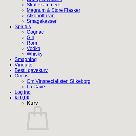
Skattekammeret
Magnum & Store Flasker
Alkoholfri vin
Smagekasser
Spiritus
Cognac
Gin
Rom
Vodka
Whisky
Smagning
Vindufte
Bestil gavekurv
Om os
Om Vinspecialisten Silkeborg
La Cave
Log ind
kr.
0,00
Kurv