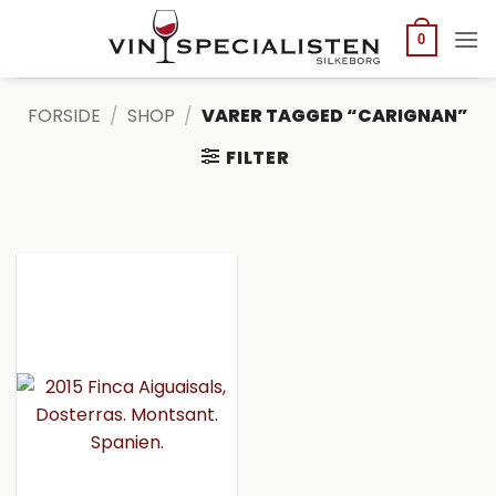
Fortsæt
til
0
indhold
FORSIDE
/
SHOP
/
VARER TAGGED “CARIGNAN”
FILTER