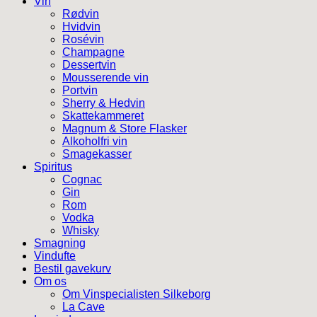
Vin
Rødvin
Hvidvin
Rosévin
Champagne
Dessertvin
Mousserende vin
Portvin
Sherry & Hedvin
Skattekammeret
Magnum & Store Flasker
Alkoholfri vin
Smagekasser
Spiritus
Cognac
Gin
Rom
Vodka
Whisky
Smagning
Vindufte
Bestil gavekurv
Om os
Om Vinspecialisten Silkeborg
La Cave