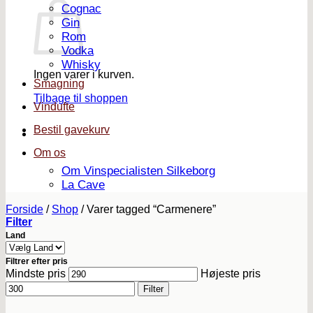
Cognac
Gin
Rom
Vodka
Whisky
Ingen varer i kurven.
Smagning
Tilbage til shoppen
Vindufte
Bestil gavekurv
Om os
Om Vinspecialisten Silkeborg
La Cave
Forside
/
Shop
/
Varer tagged “Carmenere”
Filter
Land
Filtrer efter pris
Mindste pris
Højeste pris
Filter