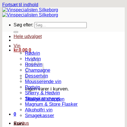
Fortsæt til indhold
Søg efter:
Hele udvalget
Vin
kr.
0,00
0
Rødvin
Hvidvin
Rosévin
Champagne
Dessertvin
Mousserende vin
Portvin
Ingen varer i kurven.
Sherry & Hedvin
Skattekammeret
Tilbage til shoppen
Magnum & Store Flasker
Alkoholfri vin
0
Smagekasser
Spiritus
Kurv