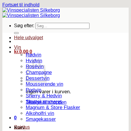
Fortsæt til indhold
Søg efter:
Hele udvalget
Vin
kr.
0,00
0
Rødvin
Hvidvin
Rosévin
Champagne
Dessertvin
Mousserende vin
Portvin
Ingen varer i kurven.
Sherry & Hedvin
Skattekammeret
Tilbage til shoppen
Magnum & Store Flasker
Alkoholfri vin
0
Smagekasser
Spiritus
Kurv