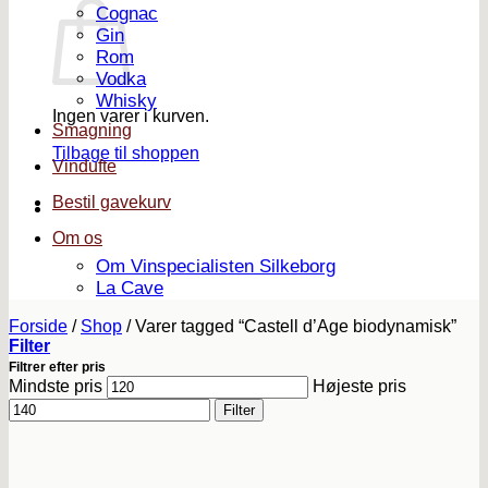
Cognac
Gin
Rom
Vodka
Whisky
Ingen varer i kurven.
Smagning
Tilbage til shoppen
Vindufte
Bestil gavekurv
Om os
Om Vinspecialisten Silkeborg
La Cave
Forside
/
Shop
/
Varer tagged “Castell d’Age biodynamisk”
Filter
Filtrer efter pris
Mindste pris
Højeste pris
Filter