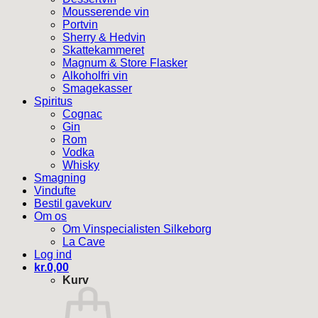
Mousserende vin
Portvin
Sherry & Hedvin
Skattekammeret
Magnum & Store Flasker
Alkoholfri vin
Smagekasser
Spiritus
Cognac
Gin
Rom
Vodka
Whisky
Smagning
Vindufte
Bestil gavekurv
Om os
Om Vinspecialisten Silkeborg
La Cave
Log ind
kr.
0,00
Kurv