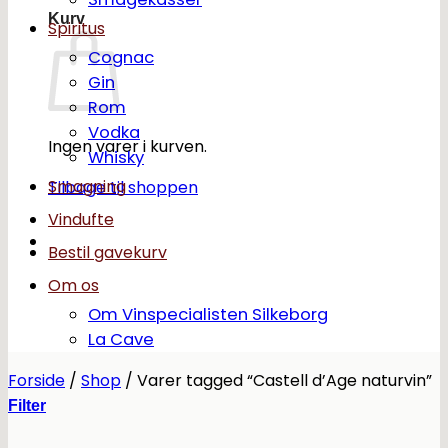
Kurv
Spiritus
Cognac
Gin
Rom
Vodka
Ingen varer i kurven.
Whisky
Smagning
Tilbage til shoppen
Vindufte
Bestil gavekurv
Om os
Om Vinspecialisten Silkeborg
La Cave
Forside
/
Shop
/
Varer tagged “Castell d’Age naturvin”
Filter