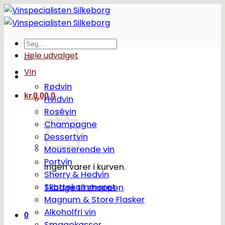
Fortsæt
til
indhold
Søg
efter:
Hele udvalget
Vin
Rødvin
kr.
0,00
0
Hvidvin
Rosévin
Champagne
Dessertvin
Mousserende vin
Portvin
Ingen varer i kurven.
Sherry & Hedvin
Skattekammeret
Tilbage til shoppen
Magnum & Store Flasker
Alkoholfri vin
0
Smagekasser