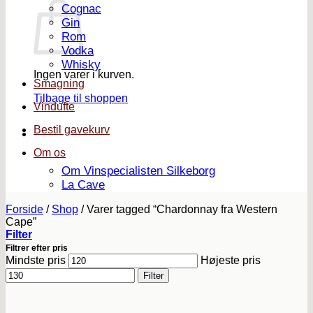
Cognac
Gin
Rom
Vodka
Whisky
Ingen varer i kurven.
Smagning
Tilbage til shoppen
Vindufte
Bestil gavekurv
Om os
Om Vinspecialisten Silkeborg
La Cave
Forside
/
Shop
/
Varer tagged “Chardonnay fra Western
Cape”
Filter
Filtrer efter pris
Mindste pris
Højeste pris
Filter