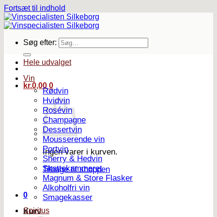
Fortsæt til indhold
Søg efter:
Hele udvalget
Vin
kr.
0,00
0
Rødvin
Hvidvin
Rosévin
Champagne
Dessertvin
Mousserende vin
Portvin
Ingen varer i kurven.
Sherry & Hedvin
Skattekammeret
Tilbage til shoppen
Magnum & Store Flasker
Alkoholfri vin
0
Smagekasser
Spiritus
Kurv