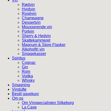
Vin
Rødvin
Hvidvin
Rosévin
Champagne
Dessertvin
Mousserende vin
Portvin
Sherry & Hedvin
Skattekammeret
Magnum & Store Flasker
Alkoholfri vin
Smagekasser
Spiritus
Cognac
Gin
Rom
Vodka
Whisky
Smagning
Vindufte
Bestil gavekurv
Om os
Om Vinspecialisten Silkeborg
La Cave