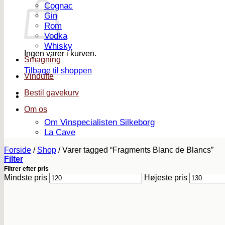
Cognac
Gin
Rom
Vodka
Whisky
Ingen varer i kurven.
Smagning
Tilbage til shoppen
Vindufte
Bestil gavekurv
Om os
Om Vinspecialisten Silkeborg
La Cave
Forside
/
Shop
/
Varer tagged “Fragments Blanc de Blancs”
Filter
Filtrer efter pris
Mindste pris
Højeste pris