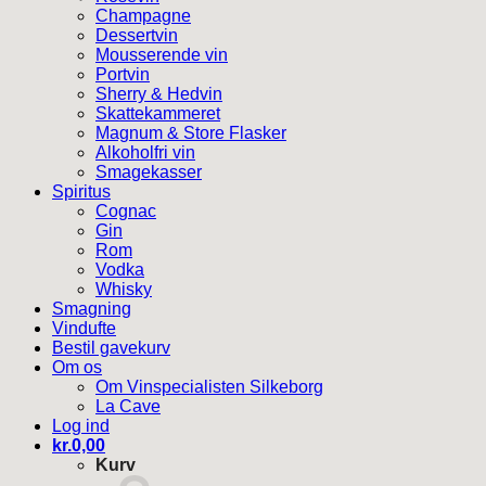
Champagne
Dessertvin
Mousserende vin
Portvin
Sherry & Hedvin
Skattekammeret
Magnum & Store Flasker
Alkoholfri vin
Smagekasser
Spiritus
Cognac
Gin
Rom
Vodka
Whisky
Smagning
Vindufte
Bestil gavekurv
Om os
Om Vinspecialisten Silkeborg
La Cave
Log ind
kr.
0,00
Kurv