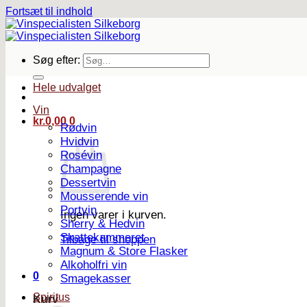
Fortsæt til indhold
Søg efter:
Hele udvalget
Vin
kr.
0,00
0
Rødvin
Hvidvin
Rosévin
Champagne
Dessertvin
Mousserende vin
Portvin
Ingen varer i kurven.
Sherry & Hedvin
Skattekammeret
Tilbage til shoppen
Magnum & Store Flasker
Alkoholfri vin
0
Smagekasser
Spiritus
Kurv