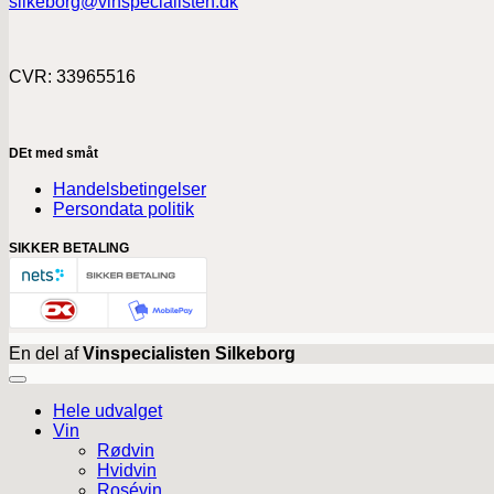
silkeborg@vinspecialisten.dk
CVR: 33965516
DEt med småt
Handelsbetingelser
Persondata politik
SIKKER BETALING
En del af
Vinspecialisten Silkeborg
Hele udvalget
Vin
Rødvin
Hvidvin
Rosévin