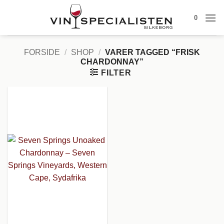
Fortsæt
0
til
indhold
FORSIDE
/
SHOP
/
VARER TAGGED “FRISK
CHARDONNAY”
FILTER