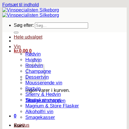
Fortsæt til indhold
Søg efter:
Hele udvalget
Vin
kr.
0,00
0
Rødvin
Hvidvin
Rosévin
Champagne
Dessertvin
Mousserende vin
Portvin
Ingen varer i kurven.
Sherry & Hedvin
Skattekammeret
Tilbage til shoppen
Magnum & Store Flasker
Alkoholfri vin
0
Smagekasser
Spiritus
Kurv