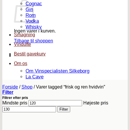
Cognac
Gin
Rom
Vodka
Whisky
Ingen varer i kurven.
Smagning
Tilbage til shoppen
Vindufte
Bestil gavekurv
Om os
Om Vinspecialisten Silkeborg
La Cave
Forside
/
Shop
/
Varer tagged “frisk og ren hvidvin”
Filter
Filtrer efter pris
Mindste pris
Højeste pris
Filter