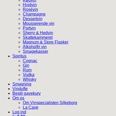
Rødvin
Hvidvin
Rosévin
Champagne
Dessertvin
Mousserende vin
Portvin
Sherry & Hedvin
Skattekammeret
Magnum & Store Flasker
Alkoholfri vin
Smagekasser
Spiritus
Cognac
Gin
Rom
Vodka
Whisky
Smagning
Vindufte
Bestil gavekurv
Om os
Om Vinspecialisten Silkeborg
La Cave
Log ind