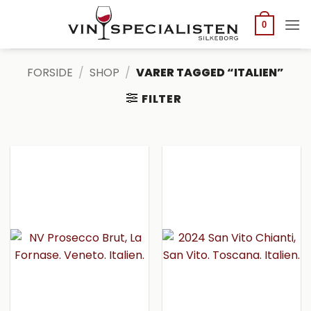
Fortsæt
til
0
indhold
FORSIDE
/
SHOP
/
VARER TAGGED “ITALIEN”
FILTER