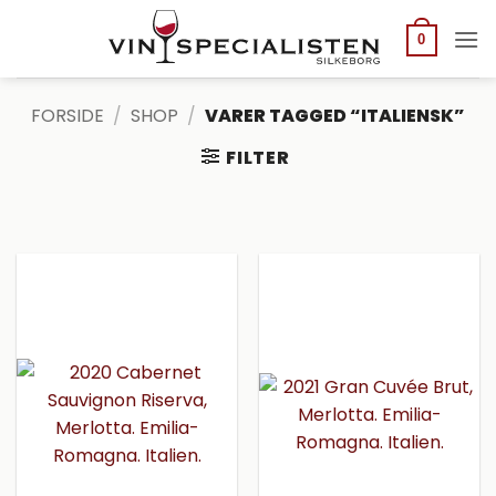
Fortsæt
til
0
indhold
FORSIDE
/
SHOP
/
VARER TAGGED “ITALIENSK”
FILTER