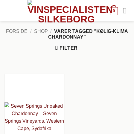
Fortsæt
til
0
indhold
FORSIDE
/
SHOP
/
VARER TAGGED “KØLIG-KLIMA
CHARDONNAY”
FILTER