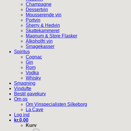
Champagne
Dessertvin
Mousserende vin
Portvin
Sherry & Hedvin
Skattekammeret
Magnum & Store Flasker
Alkoholfri vin
Smagekasser
Spiritus
Cognac
Gin
Rom
Vodka
Whisky
Smagning
Vindufte
Bestil gavekurv
Om os
Om Vinspecialisten Silkeborg
La Cave
Log ind
kr.
0,00
Kurv