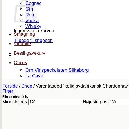
Cognac
Gin
Rom
Vodka
Whisky
Ingen varer i kurven.
Smagning
Tilbage til shoppen
Vindufte
Bestil gavekurv
Om os
Om Vinspecialisten Silkeborg
La Cave
Forside
/
Shop
/
Varer tagged “kølig sydafrikansk Chardonnay
Filter
Filtrer efter pris
Mindste pris
Højeste pris