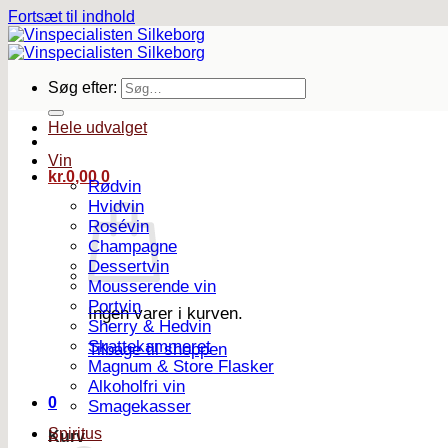
Fortsæt til indhold
Søg efter:
Hele udvalget
Vin
kr.
0,00
0
Rødvin
Hvidvin
Rosévin
Champagne
Dessertvin
Mousserende vin
Portvin
Ingen varer i kurven.
Sherry & Hedvin
Skattekammeret
Tilbage til shoppen
Magnum & Store Flasker
Alkoholfri vin
0
Smagekasser
Spiritus
Kurv