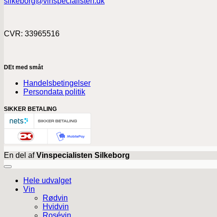
silkeborg@vinspecialisten.dk
CVR: 33965516
DEt med småt
Handelsbetingelser
Persondata politik
SIKKER BETALING
En del af
Vinspecialisten Silkeborg
Hele udvalget
Vin
Rødvin
Hvidvin
Rosévin