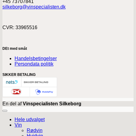
+45 73707841
silkeborg@vinspecialisten.dk
CVR: 33965516
DEt med småt
Handelsbetingelser
Persondata politik
SIKKER BETALING
En del af
Vinspecialisten Silkeborg
Hele udvalget
Vin
Rødvin
Hvidvin