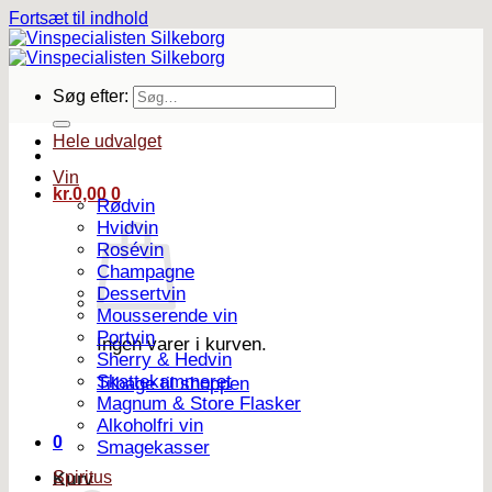
Fortsæt til indhold
Søg efter:
Hele udvalget
Vin
kr.
0,00
0
Rødvin
Hvidvin
Rosévin
Champagne
Dessertvin
Mousserende vin
Portvin
Ingen varer i kurven.
Sherry & Hedvin
Skattekammeret
Tilbage til shoppen
Magnum & Store Flasker
Alkoholfri vin
0
Smagekasser
Spiritus
Kurv