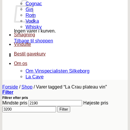
Cognac
Gin
Rom
Vodka
Whisky
Ingen varer i kurven.
Smagning
Tilbage til shoppen
Vindufte
Bestil gavekurv
Om os
Om Vinspecialisten Silkeborg
La Cave
Forside
/
Shop
/
Varer tagged “La Crau plateau vin”
Filter
Filtrer efter pris
Mindste pris
Højeste pris
Filter