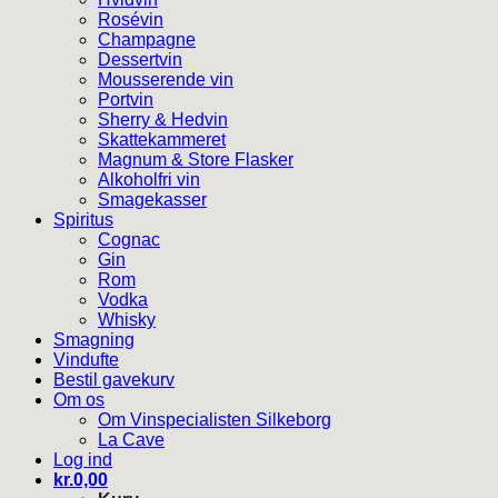
Rosévin
Champagne
Dessertvin
Mousserende vin
Portvin
Sherry & Hedvin
Skattekammeret
Magnum & Store Flasker
Alkoholfri vin
Smagekasser
Spiritus
Cognac
Gin
Rom
Vodka
Whisky
Smagning
Vindufte
Bestil gavekurv
Om os
Om Vinspecialisten Silkeborg
La Cave
Log ind
kr.
0,00