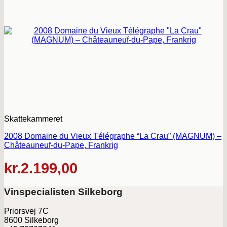
Skattekammeret
2008 Domaine du Vieux Télégraphe “La Crau” (MAGNUM) –
Châteauneuf-du-Pape, Frankrig
kr.
2.199,00
Vinspecialisten Silkeborg
Priorsvej 7C
8600 Silkeborg