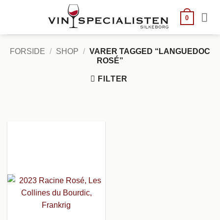
Fortsæt
til
0
indhold
FORSIDE
/
SHOP
/
VARER TAGGED “LANGUEDOC
ROSÉ”
FILTER