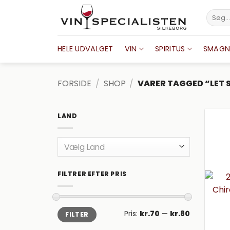
Fortsæt
Søg
til
efter:
indhold
HELE UDVALGET
VIN
SPIRITUS
SMAGN
FORSIDE
/
SHOP
/
VARER TAGGED “LET 
LAND
Vælg Land
FILTRER EFTER PRIS
Mindste
Højeste
Pris:
kr.70
—
kr.80
FILTER
pris
pris