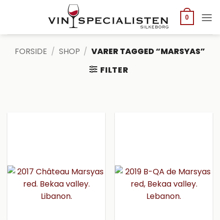
Fortsæt
til
0
indhold
FORSIDE
/
SHOP
/
VARER TAGGED “MARSYAS”
FILTER