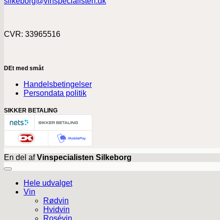
silkeborg@vinspecialisten.dk
CVR: 33965516
DEt med småt
Handelsbetingelser
Persondata politik
SIKKER BETALING
En del af
Vinspecialisten Silkeborg
Hele udvalget
Vin
Rødvin
Hvidvin
Rosévin