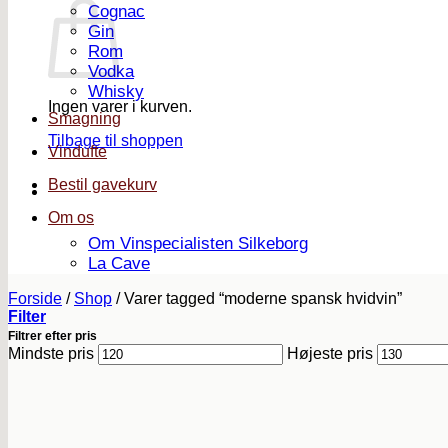
Cognac
Gin
Rom
Vodka
Whisky
Ingen varer i kurven.
Smagning
Tilbage til shoppen
Vindufte
Bestil gavekurv
Om os
Om Vinspecialisten Silkeborg
La Cave
Forside
/
Shop
/
Varer tagged “moderne spansk hvidvin”
Filter
Filtrer efter pris
Mindste pris
Højeste pris