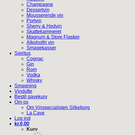
Champagne
Dessertvin
Mousserende vin
Portvin
Sherry & Hedvin
Skattekammeret
Magnum & Store Flasker
Alkoholfri vin
Smagekasser
Spiritus
Cognac
Gin
Rom
Vodka
Whisky
Smagning
Vindufte
Bestil gavekurv
Om os
Om Vinspecialisten Silkeborg
La Cave
Log ind
kr.
0,00
Kurv