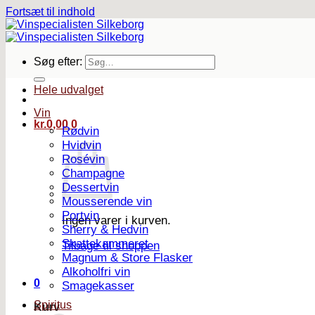
Fortsæt til indhold
Søg efter:
Hele udvalget
Vin
kr.
0,00
0
Rødvin
Hvidvin
Rosévin
Champagne
Dessertvin
Mousserende vin
Portvin
Ingen varer i kurven.
Sherry & Hedvin
Skattekammeret
Tilbage til shoppen
Magnum & Store Flasker
Alkoholfri vin
0
Smagekasser
Spiritus
Kurv